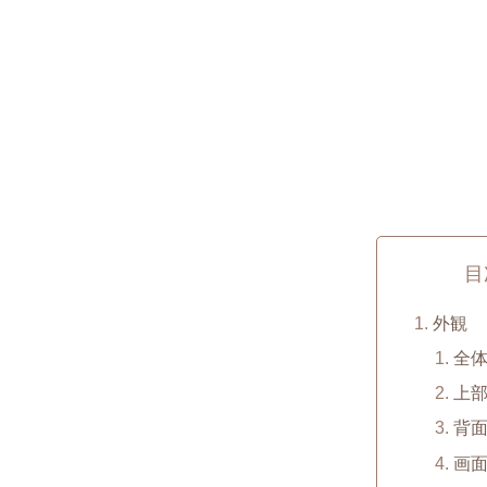
目
外観
全
上
背
画