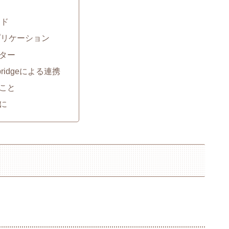
ード
プリケーション
ター
bridgeによる連携
こと
に