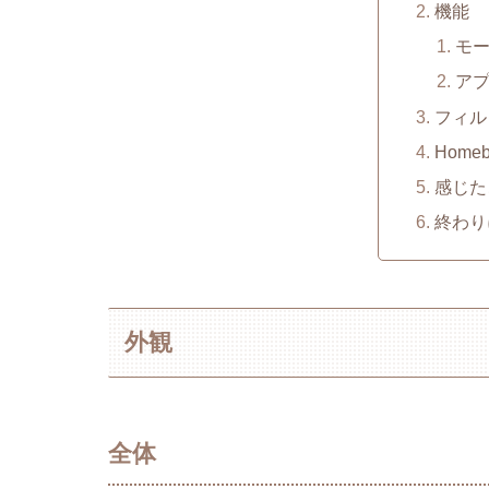
機能
モ
ア
フィル
Home
感じた
終わり
外観
全体