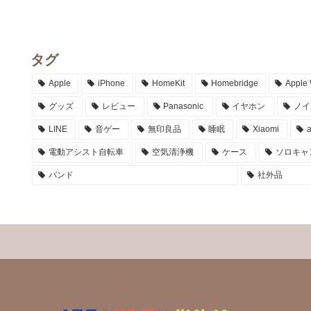
タグ
Apple
iPhone
HomeKit
Homebridge
Apple
グッズ
レビュー
Panasonic
イヤホン
ノイ
LINE
音ゲー
無印良品
睡眠
Xiaomi
電動アシスト自転車
空気清浄機
ケース
ソロキャ
バンド
社外品