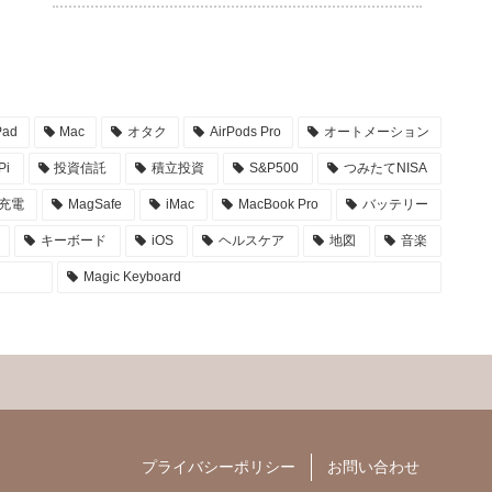
Pad
Mac
オタク
AirPods Pro
オートメーション
Pi
投資信託
積立投資
S&P500
つみたてNISA
充電
MagSafe
iMac
MacBook Pro
バッテリー
キーボード
iOS
ヘルスケア
地図
音楽
Magic Keyboard
プライバシーポリシー
お問い合わせ