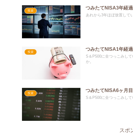
つみたてNISA3年経
投資
あれから3年ほぼ放置してい
つみたてNISA1年経
投資
S＆P500に全つっこみして
か。
つみたてNISA6ヶ月
投資
S＆P500に全つっこみし
スポ