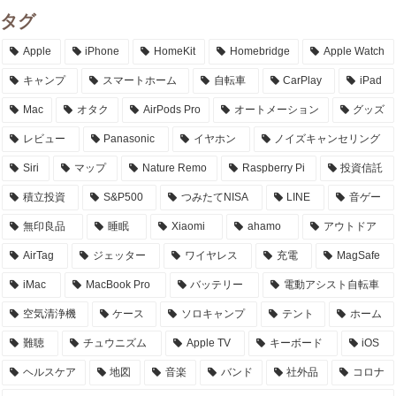
タグ
Apple
iPhone
HomeKit
Homebridge
Apple Watch
キャンプ
スマートホーム
自転車
CarPlay
iPad
Mac
オタク
AirPods Pro
オートメーション
グッズ
レビュー
Panasonic
イヤホン
ノイズキャンセリング
Siri
マップ
Nature Remo
Raspberry Pi
投資信託
積立投資
S&P500
つみたてNISA
LINE
音ゲー
無印良品
睡眠
Xiaomi
ahamo
アウトドア
AirTag
ジェッター
ワイヤレス
充電
MagSafe
iMac
MacBook Pro
バッテリー
電動アシスト自転車
空気清浄機
ケース
ソロキャンプ
テント
ホーム
難聴
チュウニズム
Apple TV
キーボード
iOS
ヘルスケア
地図
音楽
バンド
社外品
コロナ