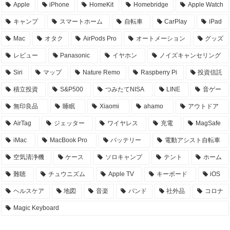
Apple
iPhone
HomeKit
Homebridge
Apple Watch
キャンプ
スマートホーム
自転車
CarPlay
iPad
Mac
オタク
AirPods Pro
オートメーション
グッズ
レビュー
Panasonic
イヤホン
ノイズキャンセリング
Siri
マップ
Nature Remo
Raspberry Pi
投資信託
積立投資
S&P500
つみたてNISA
LINE
音ゲー
無印良品
睡眠
Xiaomi
ahamo
アウトドア
AirTag
ジェッター
ワイヤレス
充電
MagSafe
iMac
MacBook Pro
バッテリー
電動アシスト自転車
空気清浄機
ケース
ソロキャンプ
テント
ホーム
難聴
チュウニズム
Apple TV
キーボード
iOS
ヘルスケア
地図
音楽
バンド
社外品
コロナ
Magic Keyboard