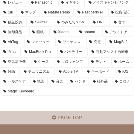
レビュー
Panasonic
イヤホン
ノイズキャンセリング
Siri
マップ
Nature Remo
Raspberry Pi
投資信託
積立投資
S&P500
つみたてNISA
LINE
音ゲー
無印良品
睡眠
Xiaomi
ahamo
アウトドア
AirTag
ジェッター
ワイヤレス
充電
MagSafe
iMac
MacBook Pro
バッテリー
電動アシスト自転車
空気清浄機
ケース
ソロキャンプ
テント
ホーム
難聴
チュウニズム
Apple TV
キーボード
iOS
ヘルスケア
地図
音楽
バンド
社外品
コロナ
Magic Keyboard
PAGE TOP