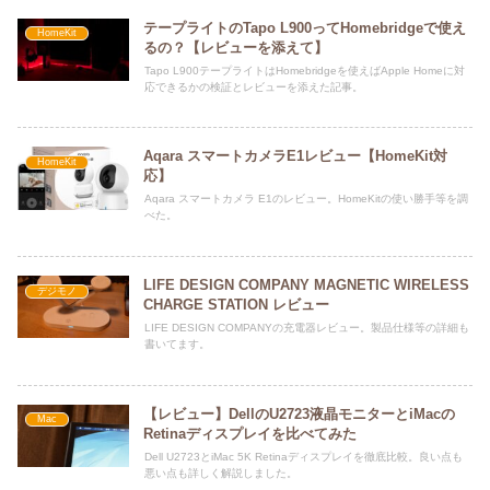
テープライトのTapo L900ってHomebridgeで使え
HomeKit
るの？【レビューを添えて】
Tapo L900テープライトはHomebridgeを使えばApple Homeに対
応できるかの検証とレビューを添えた記事。
Aqara スマートカメラE1レビュー【HomeKit対
HomeKit
応】
Aqara スマートカメラ E1のレビュー。HomeKitの使い勝手等を調
べた。
LIFE DESIGN COMPANY MAGNETIC WIRELESS
デジモノ
CHARGE STATION レビュー
LIFE DESIGN COMPANYの充電器レビュー。製品仕様等の詳細も
書いてます。
【レビュー】DellのU2723液晶モニターとiMacの
Mac
Retinaディスプレイを比べてみた
Dell U2723とiMac 5K Retinaディスプレイを徹底比較。良い点も
悪い点も詳しく解説しました。