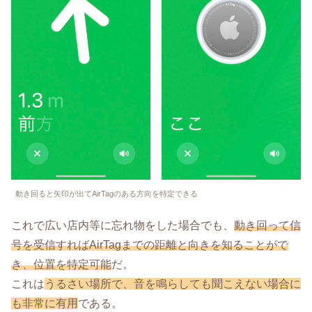
動き回ると矢印が出てAirTagのある方向を特定できる
これで広い店内等に忘れ物をした場合でも、
動き回って信
号を受信すればAirTagまでの距離と向きを知ることがで
き、位置を特定可能
だ。
これは
うるさい場所で、音を鳴らしても聞こえない場合に
も非常に有用
である。