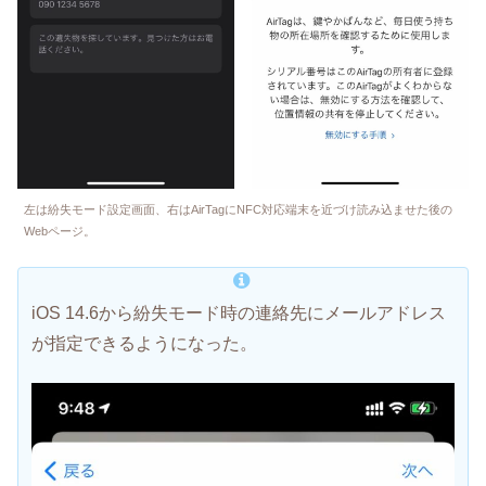
左は紛失モード設定画面、右はAirTagにNFC対応端末を近づけ読み込ませた後の
Webページ。
iOS 14.6から紛失モード時の連絡先にメールアドレス
が指定できるようになった。