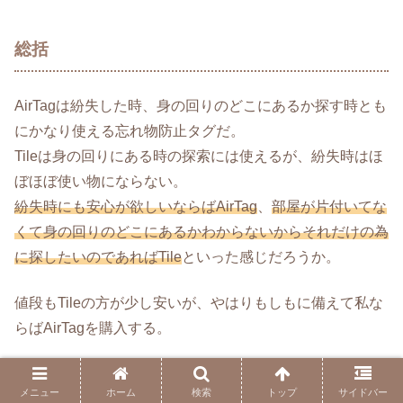
総括
AirTagは紛失した時、身の回りのどこにあるか探す時とも
にかなり使える忘れ物防止タグだ。
Tileは身の回りにある時の探索には使えるが、紛失時はほ
ぼほぼ使い物にならない。
紛失時にも安心が欲しいならばAirTag
、
部屋が片付いてな
くて身の回りのどこにあるかわからないからそれだけの為
に探したいのであればTile
といった感じだろうか。
値段もTileの方が少し安いが、やはりもしもに備えて私な
らばAirTagを購入する。
今までありがとうTile。
メニュー
ホーム
検索
トップ
サイドバー