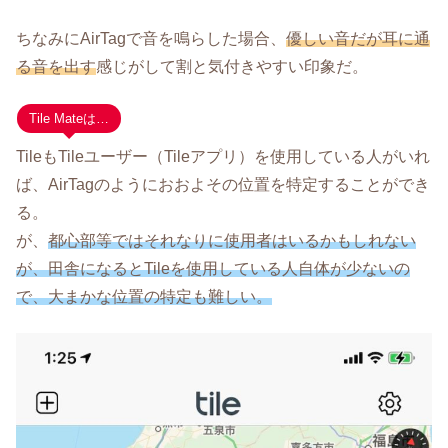
ちなみにAirTagで音を鳴らした場合、
優しい音だが耳に通
る音を出す
感じがして割と気付きやすい印象だ。
Tile Mateは…
TileもTileユーザー（Tileアプリ）を使用している人がいれ
ば、AirTagのようにおおよその位置を特定することができ
る。
が、
都心部等ではそれなりに使用者はいるかもしれない
が、田舎になるとTileを使用している人自体が少ないの
で、大まかな位置の特定も難しい。