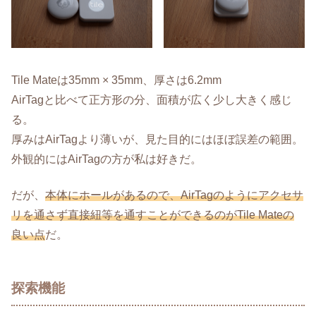
Tile Mateは35mm × 35mm、厚さは6.2mm
AirTagと比べて正方形の分、面積が広く少し大きく感じ
る。
厚みはAirTagより薄いが、見た目的にはほぼ誤差の範囲。
外観的にはAirTagの方が私は好きだ。
だが、
本体にホールがあるので、AirTagのようにアクセサ
リを通さず直接紐等を通すことができるのがTile Mateの
良い点
だ。
探索機能