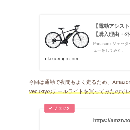
【電動アシスト自
【購入理由・外
Panasonicジ
ューをしてみた。
otaku-ringo.com
今回は通勤で夜間もよく走るため、Amaz
Vecuktyのテールライトを買ってみたので
https://amzn.t