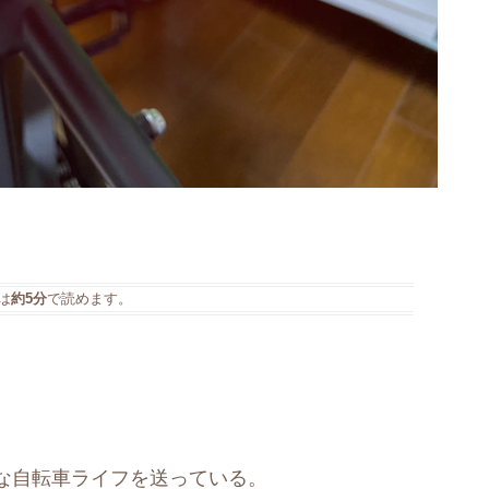
は
約5分
で読めます。
な自転車ライフを送っている。