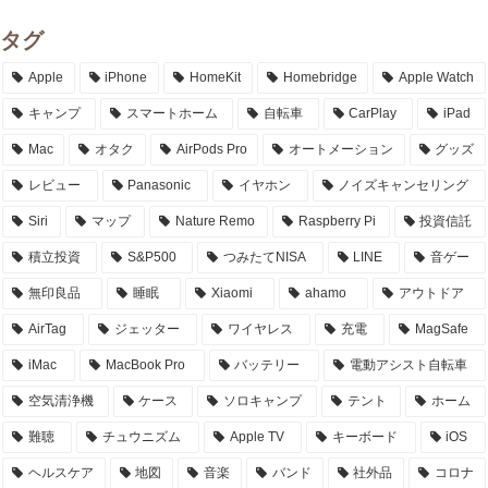
タグ
Apple
iPhone
HomeKit
Homebridge
Apple Watch
キャンプ
スマートホーム
自転車
CarPlay
iPad
Mac
オタク
AirPods Pro
オートメーション
グッズ
レビュー
Panasonic
イヤホン
ノイズキャンセリング
Siri
マップ
Nature Remo
Raspberry Pi
投資信託
積立投資
S&P500
つみたてNISA
LINE
音ゲー
無印良品
睡眠
Xiaomi
ahamo
アウトドア
AirTag
ジェッター
ワイヤレス
充電
MagSafe
iMac
MacBook Pro
バッテリー
電動アシスト自転車
空気清浄機
ケース
ソロキャンプ
テント
ホーム
難聴
チュウニズム
Apple TV
キーボード
iOS
ヘルスケア
地図
音楽
バンド
社外品
コロナ