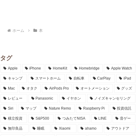
ホーム
本
タグ
Apple
iPhone
HomeKit
Homebridge
Apple Watch
キャンプ
スマートホーム
自転車
CarPlay
iPad
Mac
オタク
AirPods Pro
オートメーション
グッズ
レビュー
Panasonic
イヤホン
ノイズキャンセリング
Siri
マップ
Nature Remo
Raspberry Pi
投資信託
積立投資
S&P500
つみたてNISA
LINE
音ゲー
無印良品
睡眠
Xiaomi
ahamo
アウトドア