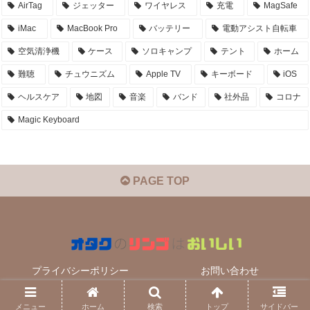
AirTag
ジェッター
ワイヤレス
充電
MagSafe
iMac
MacBook Pro
バッテリー
電動アシスト自転車
空気清浄機
ケース
ソロキャンプ
テント
ホーム
難聴
チュウニズム
Apple TV
キーボード
iOS
ヘルスケア
地図
音楽
バンド
社外品
コロナ
Magic Keyboard
PAGE TOP
プライバシーポリシー
お問い合わせ
© 2020 オタクのリンゴはおいしい.
メニュー
ホーム
検索
トップ
サイドバー